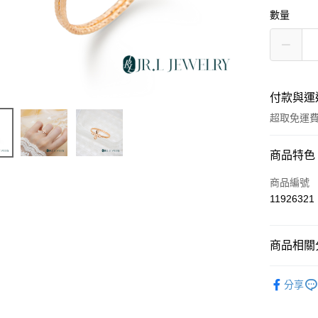
數量
付款與運
超取免運
付款方式
商品特色
信用卡一
商品編號
11926321
超商取貨
LINE Pay
商品相關分
Apple Pay
輕奢珠寶
分享
街口支付
ATM付款