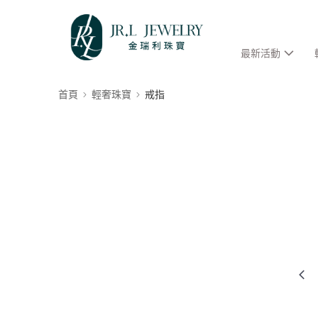
最新活動
首頁
輕奢珠寶
戒指