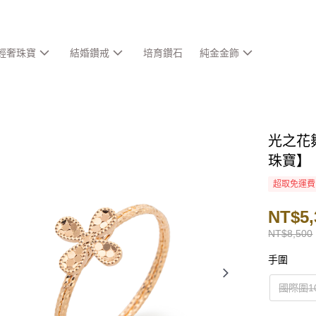
輕奢珠寶
結婚鑽戒
培育鑽石
純金金飾
光之花
珠寶】
超取免運費
NT$5,
NT$8,500
手圍
國際圍10