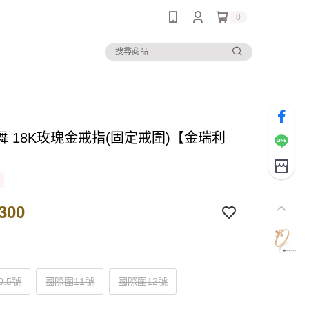
0
舞 18K玫瑰金戒指(固定戒圍)【金瑞利
300
.5號
國際圍11號
國際圍12號