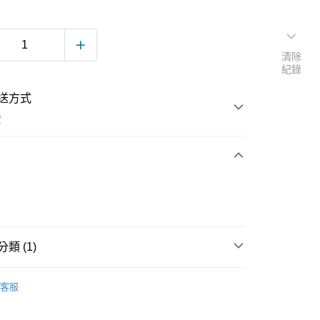
清除
紀錄
送方式
費
次付款
付款
類 (1)
戒指
客服