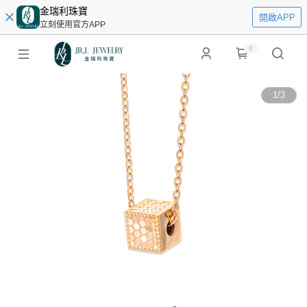
金瑞利珠寶
開啟APP
立刻使用官方APP
0
1
/
3