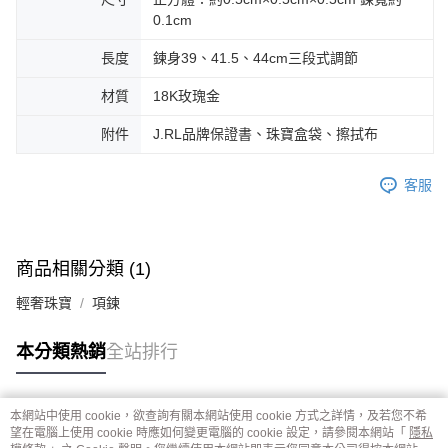
0.1cm
長度
鍊身39、41.5、44cm三段式調節
材質
18K玫瑰金
附件
J.RL品牌保證書、珠寶盒袋、擦拭布
客服
商品相關分類 (1)
輕奢珠寶
項鍊
本分類熱銷
全站排行
本網站中使用 cookie，欲查詢有關本網站使用 cookie 方式之詳情，及若您不希
熱門標籤
望在電腦上使用 cookie 時應如何變更電腦的 cookie 設定，請參閱本網站「
隱私