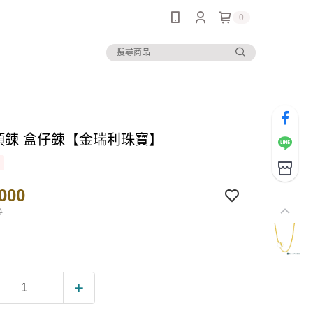
0
金項鍊 盒仔鍊【金瑞利珠寶】
000
0