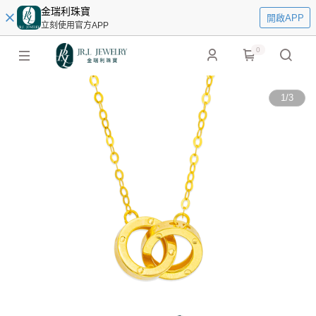
金瑞利珠寶
開啟APP
立刻使用官方APP
0
1
/
3