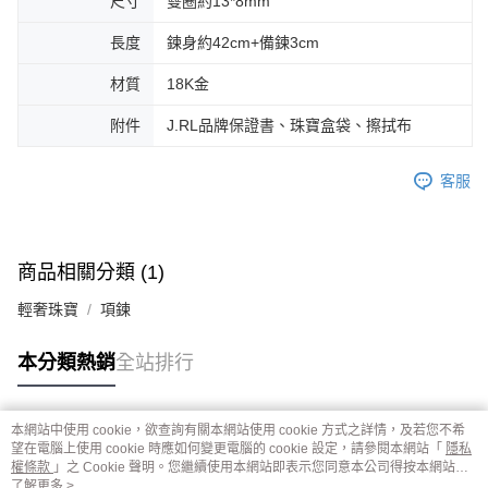
尺寸
雙圈約13*8mm
長度
鍊身約42cm+備鍊3cm
材質
18K金
附件
J.RL品牌保證書、珠寶盒袋、擦拭布
客服
商品相關分類 (1)
輕奢珠寶
項鍊
本分類熱銷
全站排行
本網站中使用 cookie，欲查詢有關本網站使用 cookie 方式之詳情，及若您不希
熱門標籤
望在電腦上使用 cookie 時應如何變更電腦的 cookie 設定，請參閱本網站「
隱私
權條款
」之 Cookie 聲明。您繼續使用本網站即表示您同意本公司得按本網站使
用條款之 Cookie 聲明使用 cookie。
了解更多 >