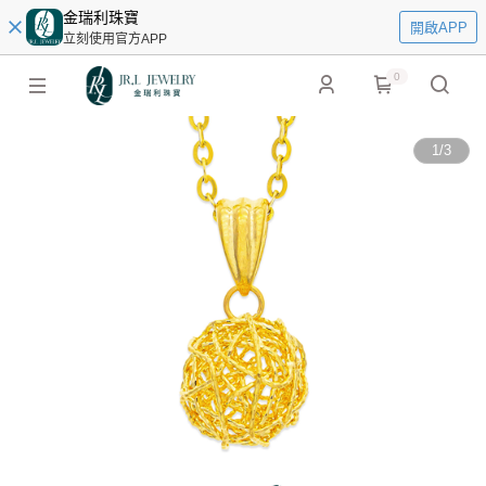
金瑞利珠寶
開啟APP
立刻使用官方APP
0
1
/
3