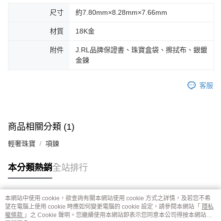
尺寸
約7.80mm×8.28mm×7.66mm
材質
18K金
附件
J.RL品牌保證書、珠寶盒袋、擦拭布、銀鍍
金鍊
客服
商品相關分類 (1)
輕奢珠寶
項鍊
本分類熱銷
全站排行
本網站中使用 cookie，欲查詢有關本網站使用 cookie 方式之詳情，及若您不希
熱門標籤
望在電腦上使用 cookie 時應如何變更電腦的 cookie 設定，請參閱本網站「
隱私
權條款
」之 Cookie 聲明。您繼續使用本網站即表示您同意本公司得按本網站使