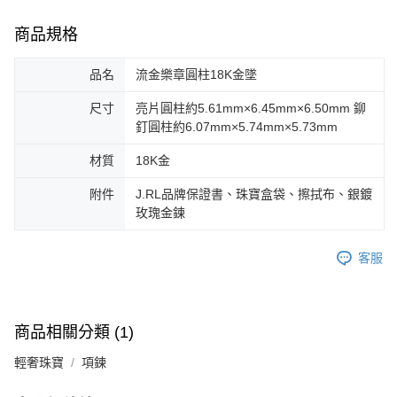
商品規格
品名
流金樂章圓柱18K金墜
尺寸
亮片圓柱約5.61mm×6.45mm×6.50mm 鉚
釘圓柱約6.07mm×5.74mm×5.73mm
材質
18K金
附件
J.RL品牌保證書、珠寶盒袋、擦拭布、銀鍍
玫瑰金鍊
客服
商品相關分類 (1)
輕奢珠寶
項鍊