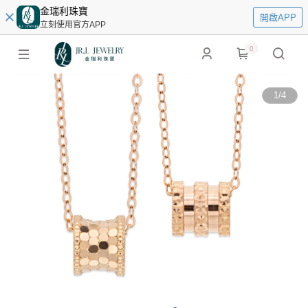
金瑞利珠寶
開啟APP
立刻使用官方APP
0
1
/
4