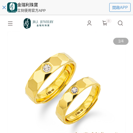
金瑞利珠寶
開啟APP
立刻使用官方APP
0
1
/
4