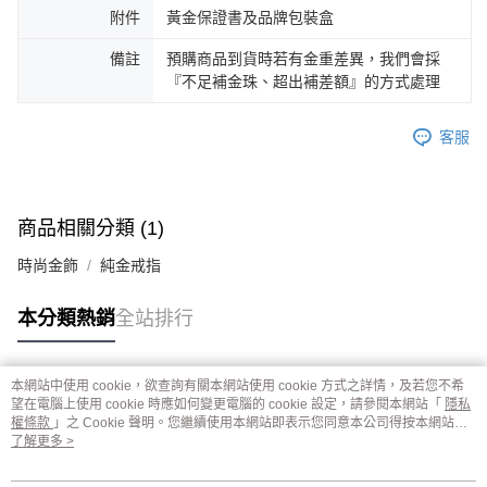
附件
黃金保證書及品牌包裝盒
備註
預購商品到貨時若有金重差異，我們會採
『不足補金珠、超出補差額』的方式處理
客服
商品相關分類 (1)
時尚金飾
純金戒指
本分類熱銷
全站排行
本網站中使用 cookie，欲查詢有關本網站使用 cookie 方式之詳情，及若您不希
熱門標籤
望在電腦上使用 cookie 時應如何變更電腦的 cookie 設定，請參閱本網站「
隱私
權條款
」之 Cookie 聲明。您繼續使用本網站即表示您同意本公司得按本網站使
用條款之 Cookie 聲明使用 cookie。
了解更多 >