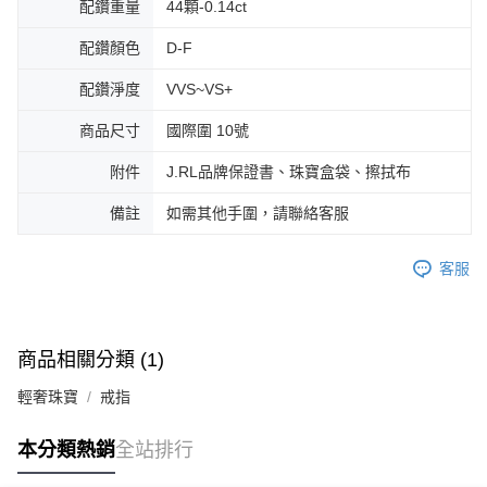
配鑽重量
44顆-0.14ct
配鑽顏色
D-F
配鑽淨度
VVS~VS+
商品尺寸
國際圍 10號
附件
J.RL品牌保證書、珠寶盒袋、擦拭布
備註
如需其他手圍，請聯絡客服
客服
商品相關分類 (1)
輕奢珠寶
戒指
本分類熱銷
全站排行