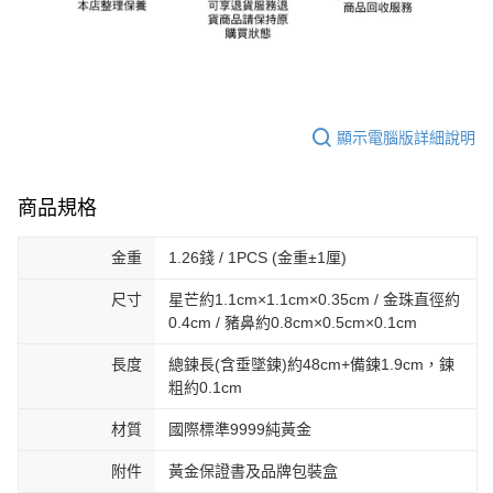
顯示電腦版詳細說明
商品規格
金重
1.26錢 / 1PCS (金重±1厘)
尺寸
星芒約1.1cm×1.1cm×0.35cm / 金珠直徑約
0.4cm / 豬鼻約0.8cm×0.5cm×0.1cm
長度
總鍊長(含垂墜鍊)約48cm+備鍊1.9cm，鍊
粗約0.1cm
材質
國際標準9999純黃金
附件
黃金保證書及品牌包裝盒