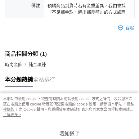
備註
預購商品到貨時若有金重差異，我們會採
『不足補金珠、超出補差額』的方式處理
客服
商品相關分類 (1)
時尚金飾
純金項鍊
本分類熱銷
全站排行
本網站中使用 cookie，欲查詢有關本網站使用 cookie 方式之詳情，及若您不希
熱門標籤
望在電腦上使用 cookie 時應如何變更電腦的 cookie 設定，請參閱本網站「
隱私
權條款
」之 Cookie 聲明。您繼續使用本網站即表示您同意本公司得按本網站使
用條款之 Cookie 聲明使用 cookie。
了解更多 >
我知道了