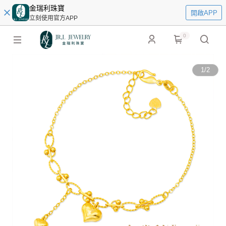
金瑞利珠寶
開啟APP
立刻使用官方APP
0
1
/
2