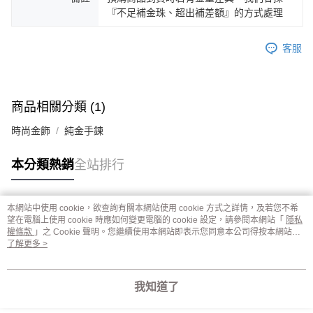
『不足補金珠、超出補差額』的方式處理
客服
商品相關分類 (1)
時尚金飾
純金手鍊
本分類熱銷
全站排行
本網站中使用 cookie，欲查詢有關本網站使用 cookie 方式之詳情，及若您不希
熱門標籤
望在電腦上使用 cookie 時應如何變更電腦的 cookie 設定，請參閱本網站「
隱私
權條款
」之 Cookie 聲明。您繼續使用本網站即表示您同意本公司得按本網站使
用條款之 Cookie 聲明使用 cookie。
了解更多 >
我知道了