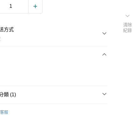
清除
送方式
紀錄
費
次付款
類 (1)
客服