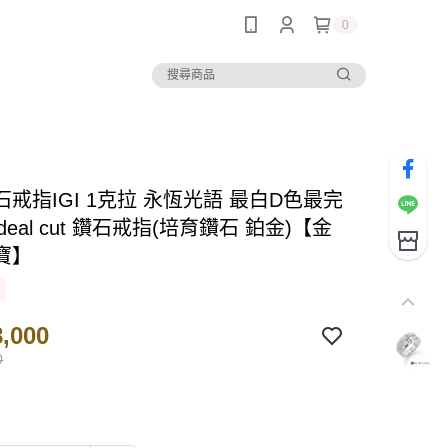
0
戒指IGI 1克拉 永恆光語 最白D色最完
deal cut 鑽石戒指(培育鑽石 鉑金)【金
寶】
,000
0