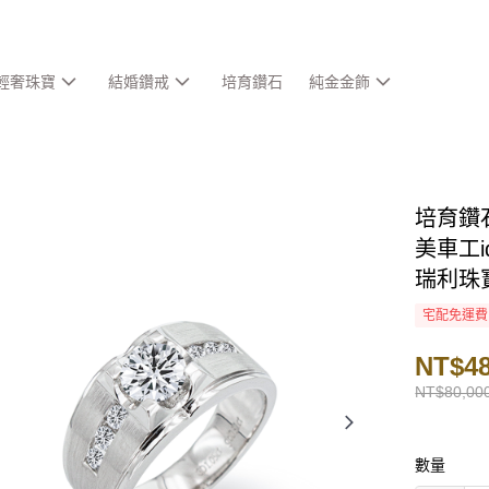
輕奢珠寶
結婚鑽戒
培育鑽石
純金金飾
培育鑽石
美車工i
瑞利珠
宅配免運費
NT$48
NT$80,00
數量