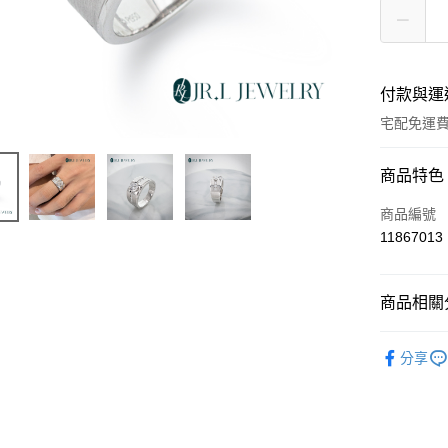
付款與運
宅配免運
付款方式
商品特色
信用卡一
商品編號
11867013
LINE Pay
Apple Pay
商品相關分
街口支付
培育鑽石
分享
ATM付款
運送方式