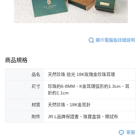
顯示電腦版詳細說明
商品規格
品名
天然珍珠 拾光 18K玫瑰金珍珠耳環
尺寸
珍珠約6-8MM、K金耳環弧形約1.3cm、耳
針約1.1cm
材質
天然珍珠、18K金耳針
附件
JR.L品牌保證書、珠寶盒袋、擦拭布
客服