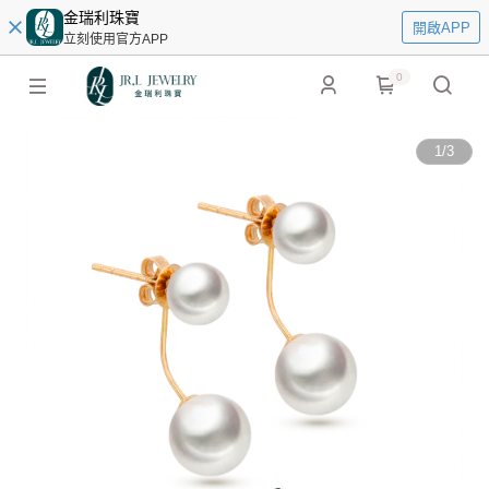
金瑞利珠寶
開啟APP
立刻使用官方APP
0
1
/
3