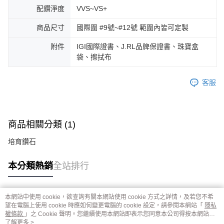
配鑽淨度
VVS~VS+
商品尺寸
國際圍 #9號~#12號 範圍內皆可定製
附件
IGI國際證書、J.RL品牌保證書、珠寶盒
袋、擦拭布
客服
商品相關分類 (1)
培育鑽石
本分類熱銷
全站排行
本網站中使用 cookie，欲查詢有關本網站使用 cookie 方式之詳情，及若您不希
熱門標籤
望在電腦上使用 cookie 時應如何變更電腦的 cookie 設定，請參閱本網站「
隱私
權條款
」之 Cookie 聲明。您繼續使用本網站即表示您同意本公司得按本網站使
用條款之 Cookie 聲明使用 cookie。
了解更多 >