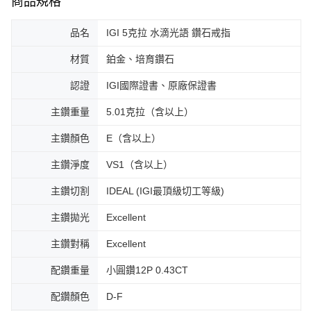
商品規格
品名
IGI 5克拉 水滴光語 鑽石戒指
材質
鉑金、培育鑽石
認證
IGI國際證書、原廠保證書
主鑽重量
5.01克拉（含以上）
主鑽顏色
E（含以上）
主鑽淨度
VS1（含以上）
主鑽切割
IDEAL (IGI最頂級切工等級)
主鑽拋光
Excellent
主鑽對稱
Excellent
配鑽重量
小圓鑽12P 0.43CT
配鑽顏色
D-F