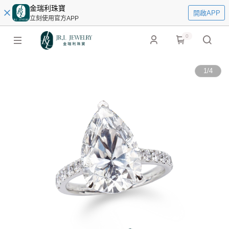
金瑞利珠寶
開啟APP
立刻使用官方APP
0
1
/
4