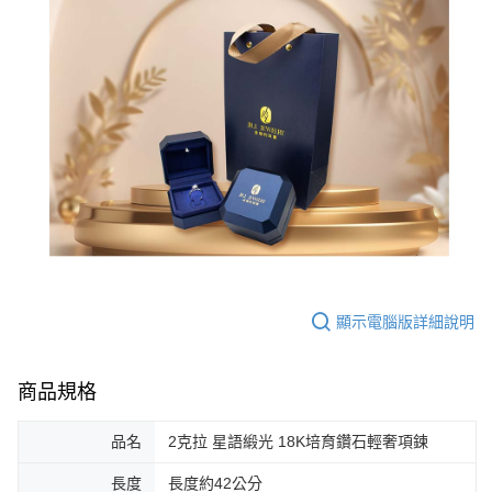
顯示電腦版詳細說明
商品規格
品名
2克拉 星語緞光 18K培育鑽石輕奢項鍊
長度
長度約42公分