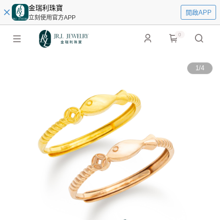
金瑞利珠寶
開啟APP
立刻使用官方APP
0
1
/
4