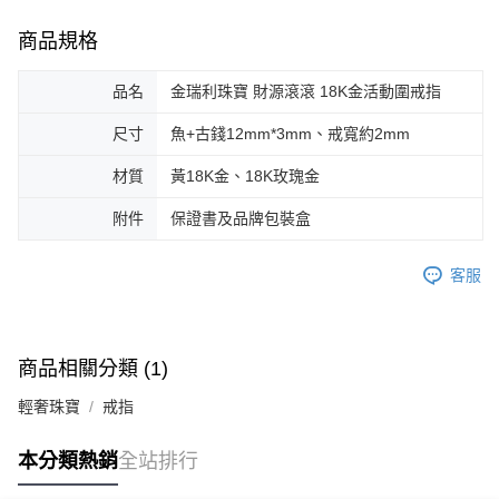
商品規格
品名
金瑞利珠寶 財源滾滾 18K金活動圍戒指
尺寸
魚+古錢12mm*3mm、戒寬約2mm
材質
黃18K金、18K玫瑰金
附件
保證書及品牌包裝盒
客服
商品相關分類 (1)
輕奢珠寶
戒指
本分類熱銷
全站排行