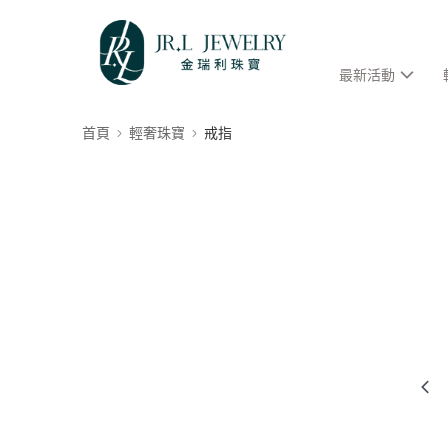
最新活動
首頁
輕奢珠寶
戒指