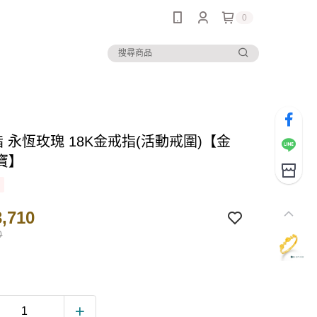
0
 永恆玫瑰 18K金戒指(活動戒圍)【金
寶】
,710
0