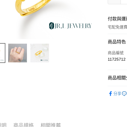
付款與運
宅配免運
付款方式
商品特色
信用卡一
商品編號
11725712
LINE Pay
Apple Pay
商品相關分
街口支付
輕奢珠寶
分享
ATM付款
運送方式
本島
說明
商品規格
相關推薦