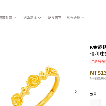
輕奢珠寶
結婚鑽戒
培育鑽石
純金金飾
K金戒指
瑞利珠
宅配免運費
NT$13
NT$22,85
數量