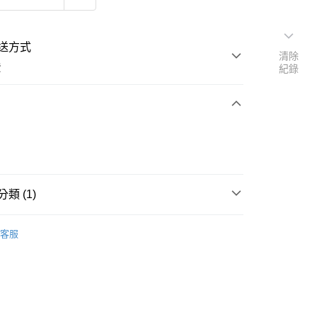
送方式
清除
費
紀錄
次付款
類 (1)
戒指
客服