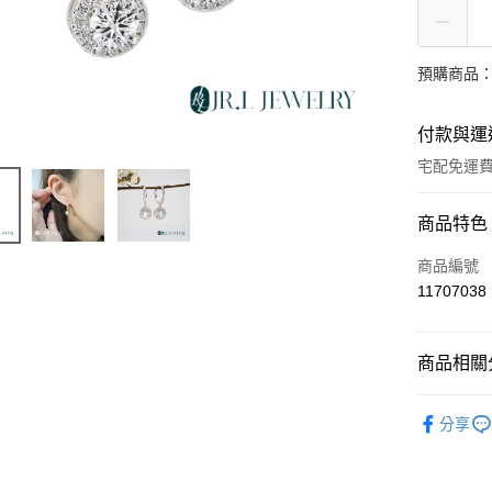
預購商品：
付款與運
宅配免運
付款方式
商品特色
信用卡一
商品編號
11707038
LINE Pay
Apple Pay
商品相關分
街口支付
培育鑽石
分享
ATM付款