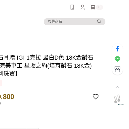
0
耳環 IGI 1克拉 最白D色 18K金鑽石
完美車工 星環之約(培育鑽石 18K金)
利珠寶】
,800
0