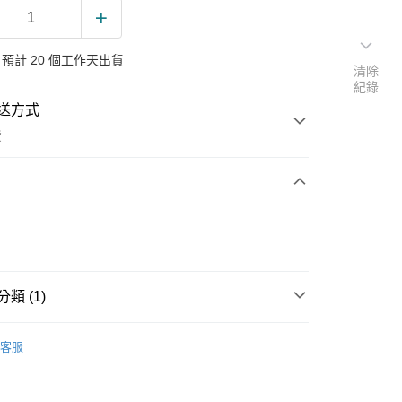
預計 20 個工作天出貨
清除
紀錄
送方式
費
次付款
類 (1)
客服