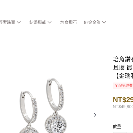
輕奢珠寶
結婚鑽戒
培育鑽石
純金金飾
培育鑽石
耳環 最
【金瑞
宅配免運費
NT$29
NT$49,80
數量