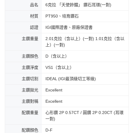
品名
6克拉 「天使鈴鐺」 鑽石耳環(一對)
材質
PT950、培育鑽石
認證
IGI國際證書、原廠保證書
主鑽重量
2.01克拉（含以上）(一對) 1.01克拉（含以
上）(一對)
主鑽顏色
D（含以上）
主鑽淨度
VS1（含以上）
主鑽切割
IDEAL (IGI最頂級切工等級)
主鑽拋光
Excellent
主鑽對稱
Excellent
配鑽重量
心形鑽 2P 0.57CT / 圓鑽 2P 0.20CT (耳環
一對)
配鑽顏色
D-F