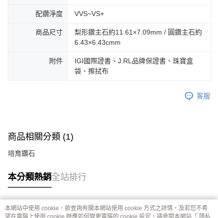
配鑽淨度
VVS~VS+
商品尺寸
梨形鑽主石約11.61×7.09mm / 圓鑽主石約
6.43×6.43cmm
附件
IGI國際證書、J.RL品牌保證書、珠寶盒
袋、擦拭布
客服
商品相關分類 (1)
培育鑽石
本分類熱銷
全站排行
本網站中使用 cookie，欲查詢有關本網站使用 cookie 方式之詳情，及若您不希
熱門標籤
望在電腦上使用 cookie 時應如何變更電腦的 cookie 設定，請參閱本網站「
隱私