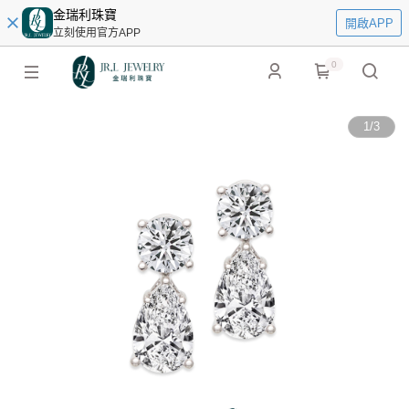
金瑞利珠寶
開啟APP
立刻使用官方APP
0
1
/
3