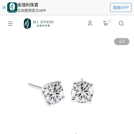
金瑞利珠寶
開啟APP
立刻使用官方APP
0
1
/
3