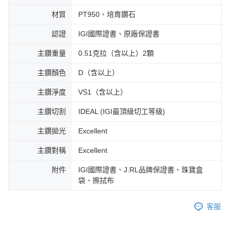
材質
PT950、培育鑽石
認證
IGI國際證書、原廠保證書
主鑽重量
0.51克拉（含以上）2顆
主鑽顏色
D（含以上）
主鑽淨度
VS1（含以上）
主鑽切割
IDEAL (IGI最頂級切工等級)
主鑽拋光
Excellent
主鑽對稱
Excellent
附件
IGI國際證書、J.RL品牌保證書、珠寶盒
袋、擦拭布
客服