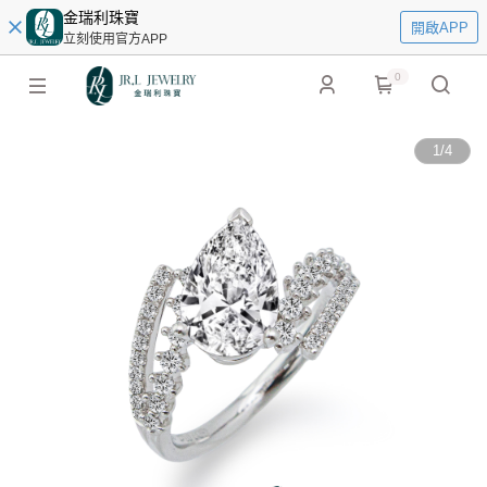
金瑞利珠寶
開啟APP
立刻使用官方APP
0
1
/
4