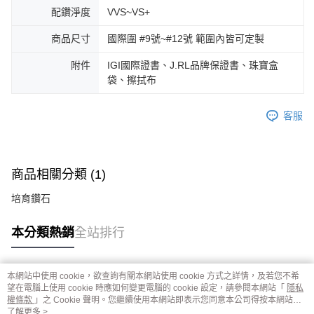
配鑽淨度
VVS~VS+
商品尺寸
國際圍 #9號~#12號 範圍內皆可定製
附件
IGI國際證書、J.RL品牌保證書、珠寶盒
袋、擦拭布
客服
商品相關分類 (1)
培育鑽石
本分類熱銷
全站排行
本網站中使用 cookie，欲查詢有關本網站使用 cookie 方式之詳情，及若您不希
熱門標籤
望在電腦上使用 cookie 時應如何變更電腦的 cookie 設定，請參閱本網站「
隱私
權條款
」之 Cookie 聲明。您繼續使用本網站即表示您同意本公司得按本網站使
用條款之 Cookie 聲明使用 cookie。
了解更多 >