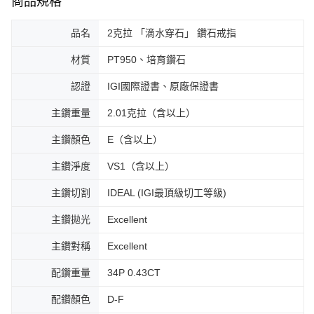
商品規格
品名
2克拉 「滴水穿石」 鑽石戒指
材質
PT950、培育鑽石
認證
IGI國際證書、原廠保證書
主鑽重量
2.01克拉（含以上）
主鑽顏色
E（含以上）
主鑽淨度
VS1（含以上）
主鑽切割
IDEAL (IGI最頂級切工等級)
主鑽拋光
Excellent
主鑽對稱
Excellent
配鑽重量
34P 0.43CT
配鑽顏色
D-F