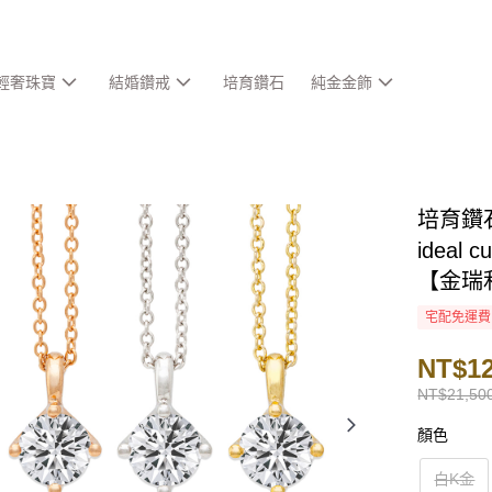
輕奢珠寶
結婚鑽戒
培育鑽石
純金金飾
培育鑽石
ideal
【金瑞
宅配免運費
NT$12
NT$21,50
顏色
白K金