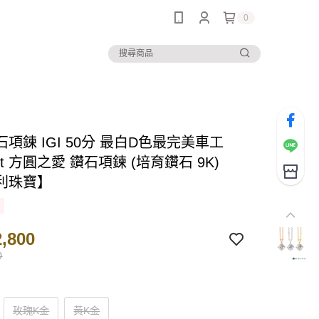
0
項鍊 IGI 50分 最白D色最完美車工
 cut 方圓之愛 鑽石項鍊 (培育鑽石 9K)
利珠寶】
,800
0
玫瑰K金
黃K金