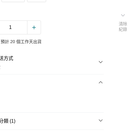
清除
紀錄
預計 20 個工作天出貨
送方式
費
次付款
類 (1)