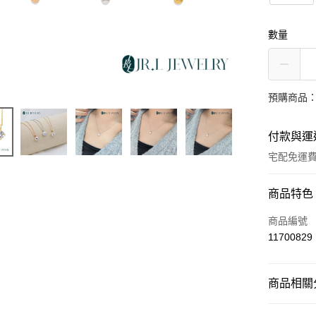
數量
預購商品：
付款與運
宅配免運
付款方式
商品特色
信用卡一
商品編號
11700829
LINE Pay
Apple Pay
商品相關分
街口支付
培育鑽石