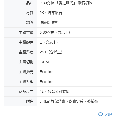
品名
0.30克拉 「愛之曙光」 鑽石項鍊
材質
9K、培育鑽石
認證
原廠保證書
主鑽重量
0.30克拉（含以上）
主鑽顏色
E（含以上）
主鑽淨度
VS1（含以上）
主鑽切割
IDEAL
主鑽拋光
Excellent
主鑽對稱
Excellent
商品尺寸
42、45公分可調節
附件
J.RL品牌保證書、珠寶盒袋、擦拭布
客服