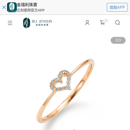
金瑞利珠寶
開啟APP
立刻使用官方APP
0
1
/
3