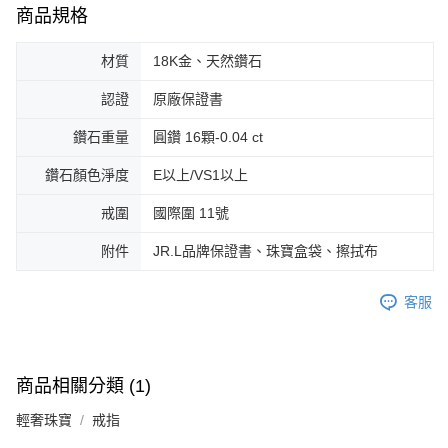
商品規格
材質
18K金、天然鑽石
認證
原廠保證書
鑽石重量
圓鑽 16顆-0.04 ct
鑽石顏色淨度
E以上/VS1以上
戒圍
國際圍 11號
附件
JR.L品牌保證書、珠寶盒袋、擦拭布
客服
商品相關分類 (1)
輕奢珠寶
戒指