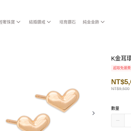
輕奢珠寶
結婚鑽戒
培育鑽石
純金金飾
K金耳
超取免運費
NT$5,
NT$9,500
數量