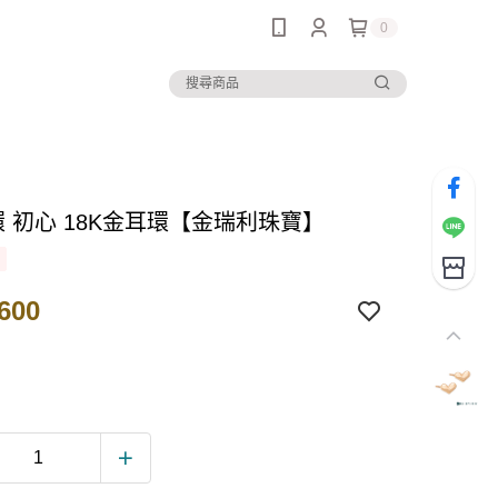
0
環 初心 18K金耳環【金瑞利珠寶】
600