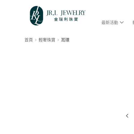
最新活動
首頁
輕奢珠寶
耳環