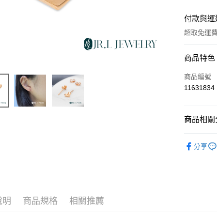
付款與運
超取免運
付款方式
商品特色
信用卡一
商品編號
11631834
超商取貨
LINE Pay
商品相關分
Apple Pay
輕奢珠寶
分享
街口支付
ATM付款
運送方式
說明
商品規格
相關推薦
全家取貨