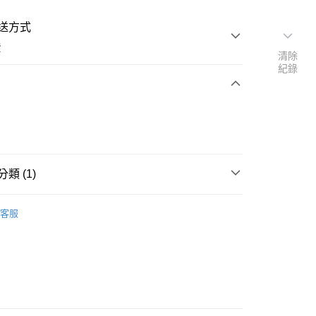
送方式
費
清除
紀錄
次付款
付款
類 (1)
耳環
客服
付款