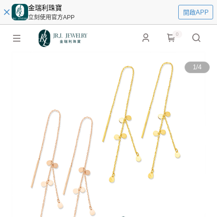
金瑞利珠寶
開啟APP
立刻使用官方APP
0
1
/
4