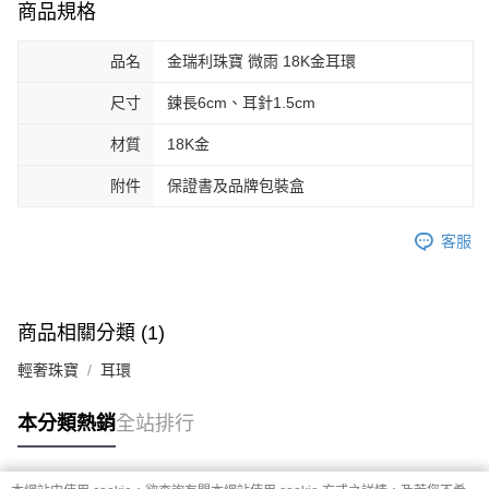
商品規格
品名
金瑞利珠寶 微雨 18K金耳環
尺寸
鍊長6cm、耳針1.5cm
材質
18K金
附件
保證書及品牌包裝盒
客服
商品相關分類 (1)
輕奢珠寶
耳環
本分類熱銷
全站排行