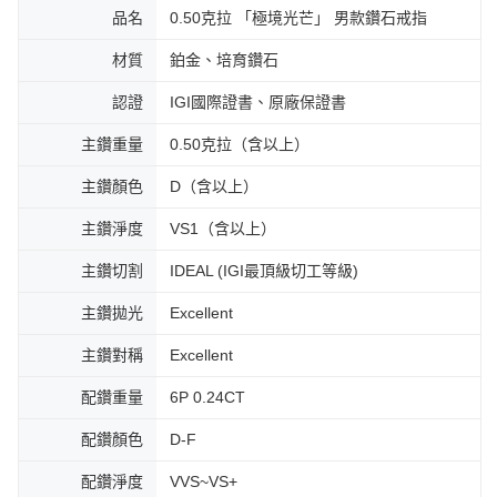
品名
0.50克拉 「極境光芒」 男款鑽石戒指
材質
鉑金、培育鑽石
認證
IGI國際證書、原廠保證書
主鑽重量
0.50克拉（含以上）
主鑽顏色
D（含以上）
主鑽淨度
VS1（含以上）
主鑽切割
IDEAL (IGI最頂級切工等級)
主鑽拋光
Excellent
主鑽對稱
Excellent
配鑽重量
6P 0.24CT
配鑽顏色
D-F
配鑽淨度
VVS~VS+