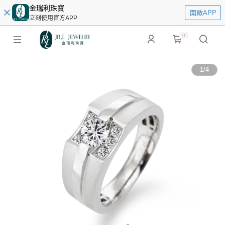
金瑞利珠寶
開啟APP
立刻使用官方APP
0
1
/
4