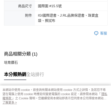
商品尺寸
國際圍 #15.5號
附件
IGI國際證書、J.RL品牌保證書、珠寶盒
袋、擦拭布
客服
商品相關分類 (1)
培育鑽石
本分類熱銷
全站排行
本網站中使用 cookie，欲查詢有關本網站使用 cookie 方式之詳情，及若您不希
熱門標籤
望在電腦上使用 cookie 時應如何變更電腦的 cookie 設定，請參閱本網站「
隱私
權條款
」之 Cookie 聲明。您繼續使用本網站即表示您同意本公司得按本網站使
用條款之 Cookie 聲明使用 cookie。
了解更多 >