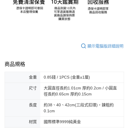
顯示電腦版詳細說明
商品規格
金重
0.85錢 / 1PCS (金重±1厘)
尺寸
大圓直徑長約1.01cm 厚約0.2cm / 小圓直
徑長約0.65cm 厚約0.15cm
長度
約38、40、42cm(三段式扣環)，鍊粗約
0.1cm
材質
國際標準9999純黃金