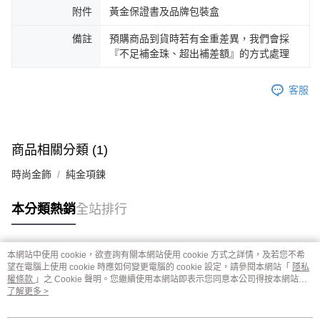
附件
黃金保證書及品牌包裝盒
備註
預購商品到貨時若有金重差異，我們會採
『不足補金珠、超出補差額』的方式處理
客服
商品相關分類 (1)
時尚金飾
純金項鍊
本分類熱銷
全站排行
本網站中使用 cookie，欲查詢有關本網站使用 cookie 方式之詳情，及若您不希
熱門標籤
望在電腦上使用 cookie 時應如何變更電腦的 cookie 設定，請參閱本網站「
隱私
權條款
」之 Cookie 聲明。您繼續使用本網站即表示您同意本公司得按本網站使
用條款之 Cookie 聲明使用 cookie。
了解更多 >