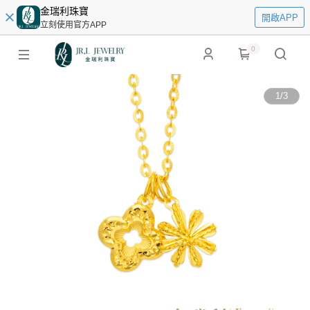
金瑞利珠寶
開啟APP
立刻使用官方APP
0
1
/
3