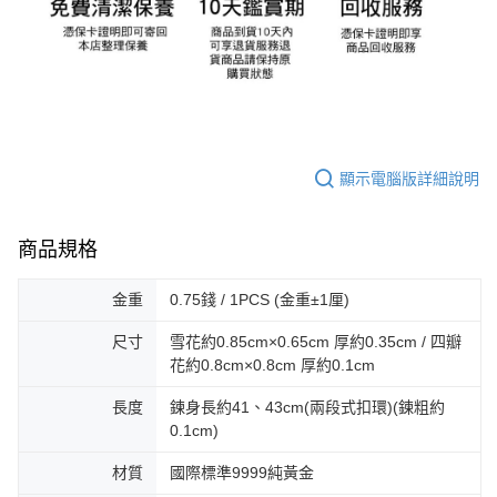
顯示電腦版詳細說明
商品規格
金重
0.75錢 / 1PCS (金重±1厘)
尺寸
雪花約0.85cm×0.65cm 厚約0.35cm / 四瓣
花約0.8cm×0.8cm 厚約0.1cm
長度
鍊身長約41、43cm(兩段式扣環)(鍊粗約
0.1cm)
材質
國際標準9999純黃金