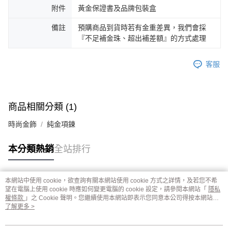
附件
黃金保證書及品牌包裝盒
備註
預購商品到貨時若有金重差異，我們會採
『不足補金珠、超出補差額』的方式處理
客服
商品相關分類 (1)
時尚金飾
純金項鍊
本分類熱銷
全站排行
本網站中使用 cookie，欲查詢有關本網站使用 cookie 方式之詳情，及若您不希
熱門標籤
望在電腦上使用 cookie 時應如何變更電腦的 cookie 設定，請參閱本網站「
隱私
權條款
」之 Cookie 聲明。您繼續使用本網站即表示您同意本公司得按本網站使
用條款之 Cookie 聲明使用 cookie。
了解更多 >