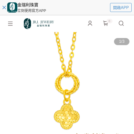
金瑞利珠寶
開啟APP
立刻使用官方APP
0
1
/
3