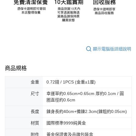
顯示電腦版詳細說明
商品規格
金重
0.72錢 / 1PCS (金重±1厘)
尺寸
幸運草約0.65cm×0.65cm 厚約0.1cm / 圓
圈直徑約0.6cm
長度
鍊身長約40cm+備鍊2.3cm(鍊粗約0.05cm)
材質
國際標準9999純黃金
附件
黃金保證書及品牌包裝盒