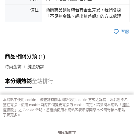
備註
預購商品到貨時若有金重差異，我們會採
『不足補金珠、超出補差額』的方式處理
客服
商品相關分類 (1)
時尚金飾
純金項鍊
本分類熱銷
全站排行
本網站中使用 cookie，欲查詢有關本網站使用 cookie 方式之詳情，及若您不希
熱門標籤
望在電腦上使用 cookie 時應如何變更電腦的 cookie 設定，請參閱本網站「
隱私
權條款
」之 Cookie 聲明。您繼續使用本網站即表示您同意本公司得按本網站使
用條款之 Cookie 聲明使用 cookie。
了解更多 >
我知道了