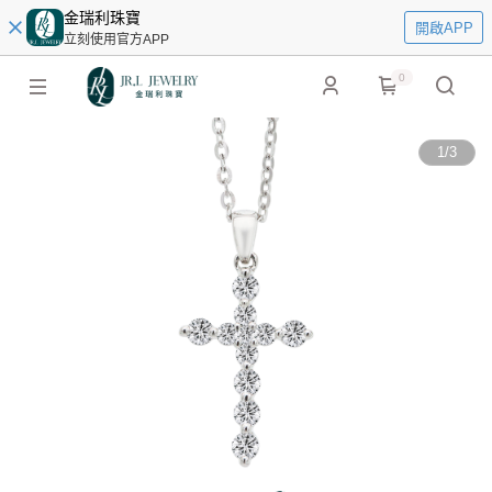
金瑞利珠寶
開啟APP
立刻使用官方APP
0
1
/
3