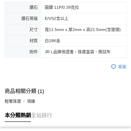
鑽石
圓鑽 11P/0.39克拉
鑽石等級
E/VS2含以上
尺寸
寬11.5mm x 厚2mm x 高21.5mm(含墜頭)
材質
白18K金
附件
JR.L品牌保證書、珠寶盒袋、擦拭布
客服
商品相關分類 (1)
輕奢珠寶
項鍊
本分類熱銷
全站排行