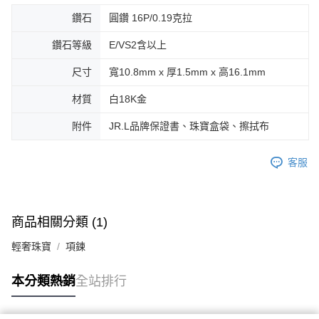
鑽石
圓鑽 16P/0.19克拉
鑽石等級
E/VS2含以上
尺寸
寬10.8mm x 厚1.5mm x 高16.1mm
材質
白18K金
附件
JR.L品牌保證書、珠寶盒袋、擦拭布
客服
商品相關分類 (1)
輕奢珠寶
項鍊
本分類熱銷
全站排行