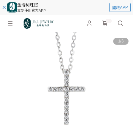
金瑞利珠寶
開啟APP
立刻使用官方APP
0
1
/
3