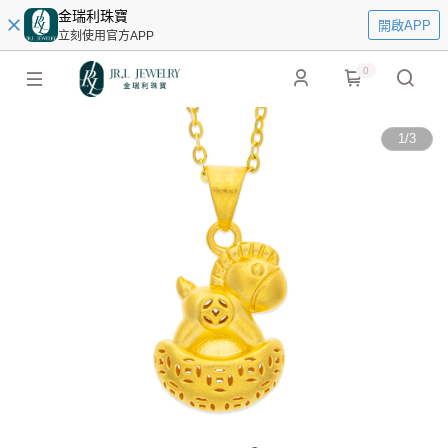
金瑞利珠寶
開啟APP
立刻使用官方APP
0
1
/
3