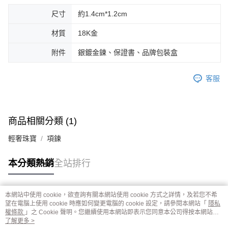
尺寸
約1.4cm*1.2cm
材質
18K金
附件
銀鍍金鍊、保證書、品牌包裝盒
客服
商品相關分類 (1)
輕奢珠寶
項鍊
本分類熱銷
全站排行
本網站中使用 cookie，欲查詢有關本網站使用 cookie 方式之詳情，及若您不希
熱門標籤
望在電腦上使用 cookie 時應如何變更電腦的 cookie 設定，請參閱本網站「
隱私
權條款
」之 Cookie 聲明。您繼續使用本網站即表示您同意本公司得按本網站使
用條款之 Cookie 聲明使用 cookie。
了解更多 >