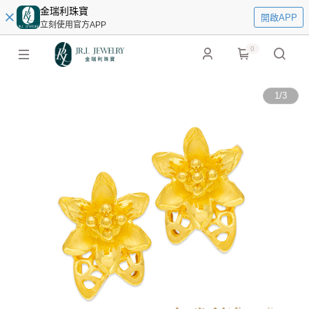
金瑞利珠寶
開啟APP
立刻使用官方APP
0
1
/
3