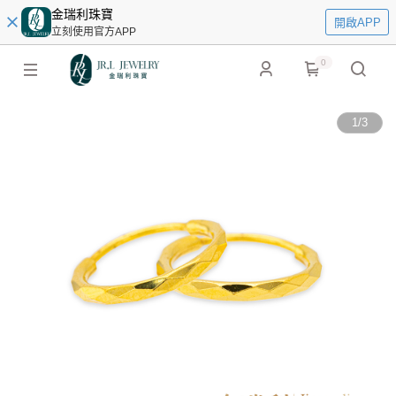
金瑞利珠寶
開啟APP
立刻使用官方APP
0
1
/
3