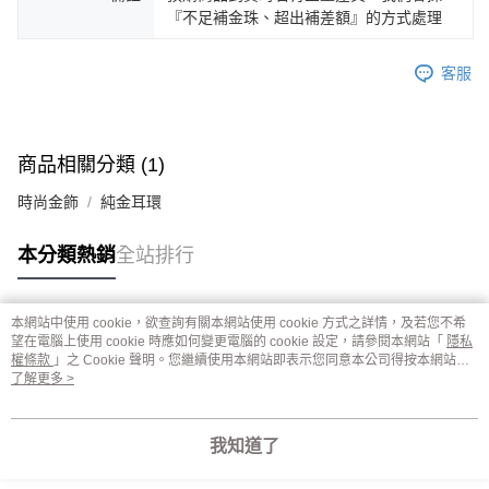
『不足補金珠、超出補差額』的方式處理
客服
商品相關分類 (1)
時尚金飾
純金耳環
本分類熱銷
全站排行
本網站中使用 cookie，欲查詢有關本網站使用 cookie 方式之詳情，及若您不希
熱門標籤
望在電腦上使用 cookie 時應如何變更電腦的 cookie 設定，請參閱本網站「
隱私
權條款
」之 Cookie 聲明。您繼續使用本網站即表示您同意本公司得按本網站使
用條款之 Cookie 聲明使用 cookie。
了解更多 >
我知道了