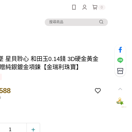
0
 星貝聆心 和田玉0.14錢 3D硬金黃金
附贈純銀鍍金項鍊【金瑞利珠寶】
588
0