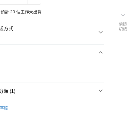
預計 20 個工作天出貨
清除
送方式
紀錄
費
次付款
付款
類 (1)
純金金墜
客服