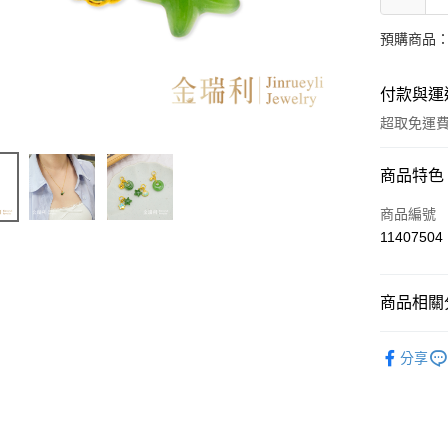
預購商品：
付款與運
超取免運
付款方式
商品特色
信用卡一
商品編號
11407504
超商取貨
LINE Pay
商品相關分
Apple Pay
時尚金飾
分享
街口支付
ATM付款