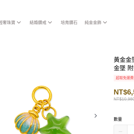
輕奢珠寶
結婚鑽戒
培育鑽石
純金金飾
黃金金墜
金墜 
超取免運費
NT$6,
NT$10,98
數量