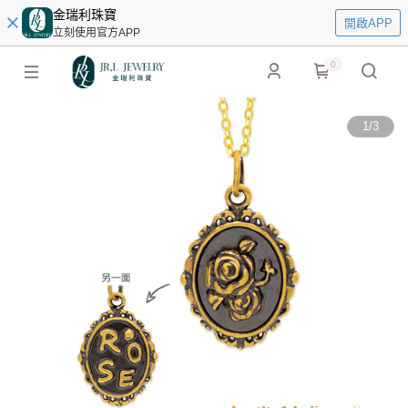
金瑞利珠寶
開啟APP
立刻使用官方APP
0
1
/
3