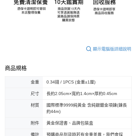
顯示電腦版詳細說明
商品規格
金重
0.34錢 / 1PCS (金重±1厘)
尺寸
長約2.05cm×寬約1.4cm×厚約0.45cm
材質
國際標準9999純黃金 含純銀鍍金項鍊(鍊長
約44m)
附件
黃金保證書、品牌包裝盒
備註
預購商品到貨時若有金重差異，我們會採