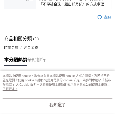
『不足補金珠、超出補差額』的方式處理
客服
商品相關分類 (1)
時尚金飾
純金金墜
本分類熱銷
全站排行
本網站中使用 cookie，欲查詢有關本網站使用 cookie 方式之詳情，及若您不希
熱門標籤
望在電腦上使用 cookie 時應如何變更電腦的 cookie 設定，請參閱本網站「
隱私
權條款
」之 Cookie 聲明。您繼續使用本網站即表示您同意本公司得按本網站使
用條款之 Cookie 聲明使用 cookie。
了解更多 >
我知道了