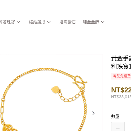
輕奢珠寶
結婚鑽戒
培育鑽石
純金金飾
黃金手鍊
利珠寶
宅配免運費
NT$22
NT$38,01
數量