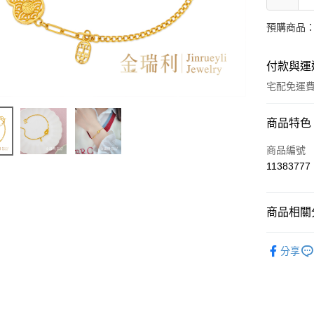
預購商品：
付款與運
宅配免運
付款方式
商品特色
信用卡一
商品編號
11383777
LINE Pay
Apple Pay
商品相關分
街口支付
時尚金飾
分享
ATM付款
運送方式