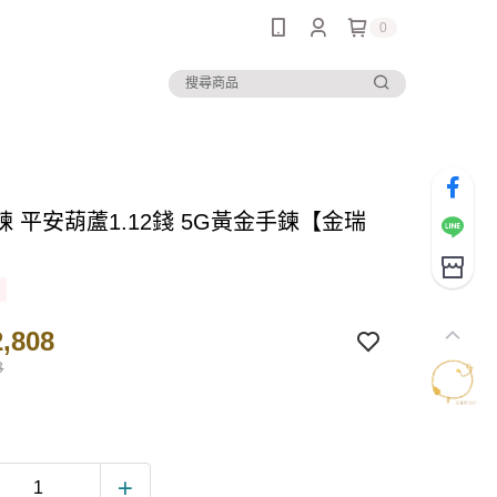
0
 平安葫蘆1.12錢 5G黃金手鍊【金瑞
】
,808
3