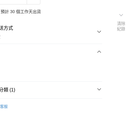
預計 30 個工作天出貨
清除
送方式
紀錄
費
次付款
類 (1)
純金手鍊
客服