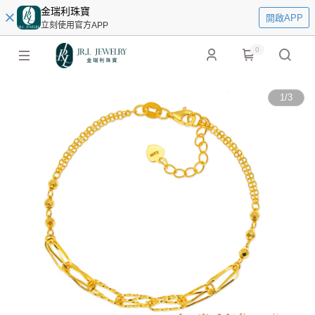
金瑞利珠寶
開啟APP
立刻使用官方APP
0
1
/
3