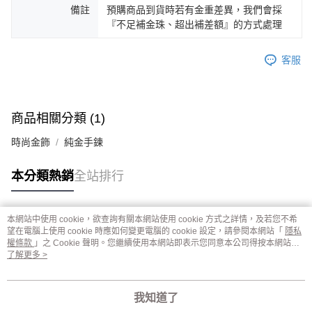
備註
預購商品到貨時若有金重差異，我們會採
『不足補金珠、超出補差額』的方式處理
客服
商品相關分類 (1)
時尚金飾
純金手鍊
本分類熱銷
全站排行
本網站中使用 cookie，欲查詢有關本網站使用 cookie 方式之詳情，及若您不希
熱門標籤
望在電腦上使用 cookie 時應如何變更電腦的 cookie 設定，請參閱本網站「
隱私
權條款
」之 Cookie 聲明。您繼續使用本網站即表示您同意本公司得按本網站使
用條款之 Cookie 聲明使用 cookie。
了解更多 >
我知道了