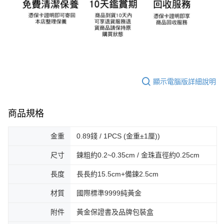
顯示電腦版詳細說明
商品規格
金重
0.89錢 / 1PCS (金重±1厘))
尺寸
鍊粗約0.2~0.35cm / 金珠直徑約0.25cm
長度
長長約15.5cm+備鍊2.5cm
材質
國際標準9999純黃金
附件
黃金保證書及品牌包裝盒