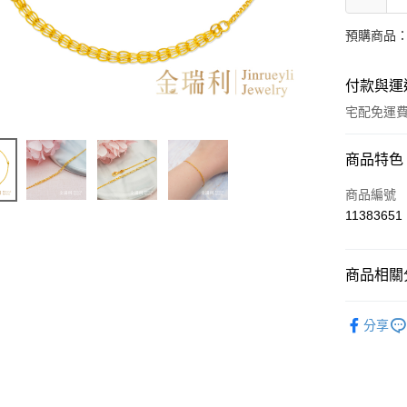
預購商品：
付款與運
宅配免運
付款方式
商品特色
信用卡一
商品編號
11383651
LINE Pay
Apple Pay
商品相關分
街口支付
時尚金飾
分享
ATM付款
運送方式