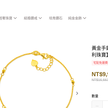
輕奢珠寶
結婚鑽戒
培育鑽石
純金金飾
黃金手鍊
利珠寶
宅配免運費
NT$9,
NT$16,66
數量