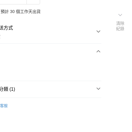
預計 30 個工作天出貨
清除
送方式
紀錄
費
次付款
類 (1)
純金手鍊
客服