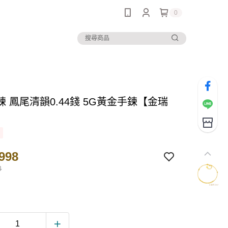
0
 鳳尾清韻0.44錢 5G黃金手鍊【金瑞
】
998
3