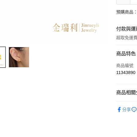
預購商品：
付款與運
超取免運
付款方式
商品特色
信用卡一
商品編號
11343890
超商取貨
LINE Pay
商品相關分
Apple Pay
時尚金飾
分享
街口支付
ATM付款