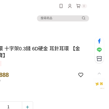
0
 十字架0.3錢 6D硬金 耳針耳環 【金
寶】
888
0