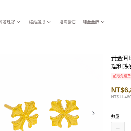
輕奢珠寶
結婚鑽戒
培育鑽石
純金金飾
黃金耳環
瑞利珠
超取免運費
NT$6,
NT$11,48
數量