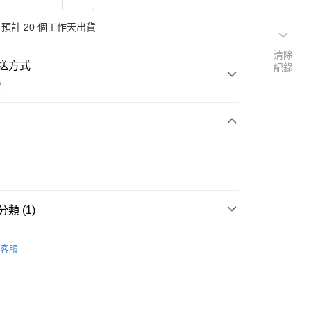
預計 20 個工作天出貨
清除
送方式
紀錄
費
次付款
付款
類 (1)
純金耳環
客服