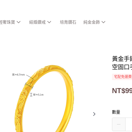
輕奢珠寶
結婚鑽戒
培育鑽石
純金金飾
黃金手
空固口
宅配免運費
NT$99
數量