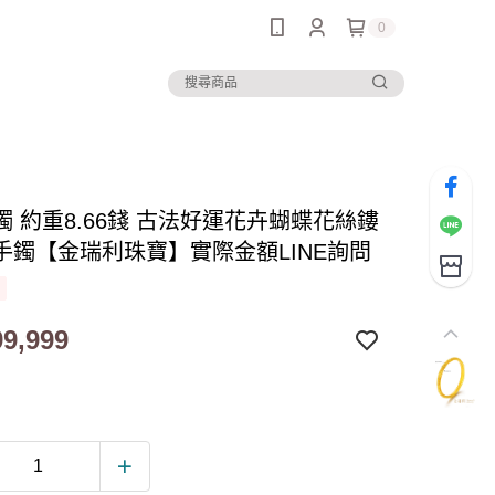
0
鐲 約重8.66錢 古法好運花卉蝴蝶花絲鏤
手鐲【金瑞利珠寶】實際金額LINE詢問
9,999