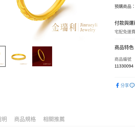
預購商品：
付款與運
宅配免運
付款方式
商品特色
信用卡一
商品編號
11330094
LINE Pay
Apple Pay
分享
街口支付
ATM付款
說明
商品規格
相關推薦
運送方式
本島