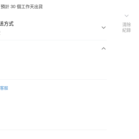
預計 30 個工作天出貨
送方式
清除
紀錄
費
次付款
客服