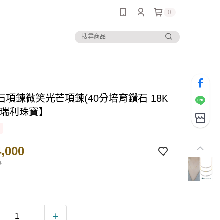
0
石項鍊微笑光芒項鍊(40分培育鑽石 18K
金瑞利珠寶】
,000
0