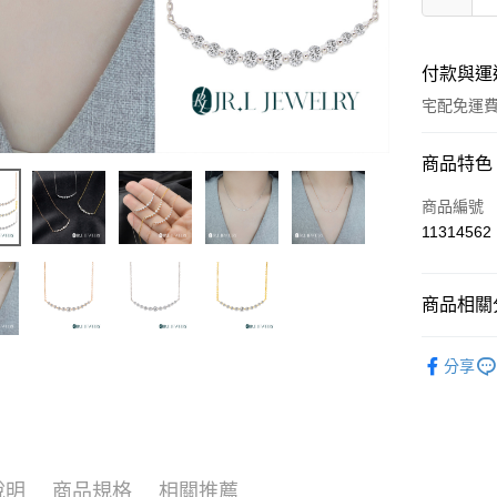
付款與運
宅配免運
付款方式
商品特色
信用卡一
商品編號
11314562
LINE Pay
Apple Pay
商品相關分
街口支付
培育鑽石
分享
ATM付款
運送方式
本島
說明
商品規格
相關推薦