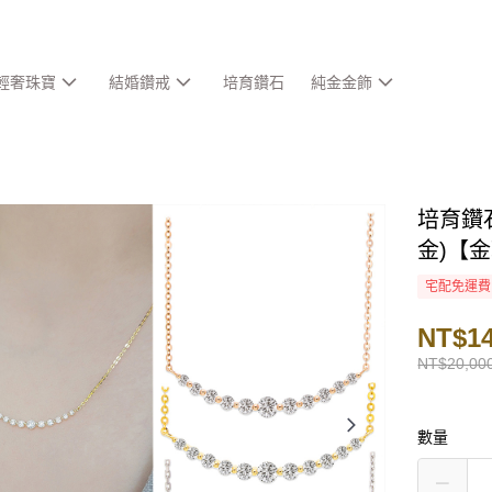
輕奢珠寶
結婚鑽戒
培育鑽石
純金金飾
培育鑽
金)【
宅配免運費
NT$14
NT$20,00
數量