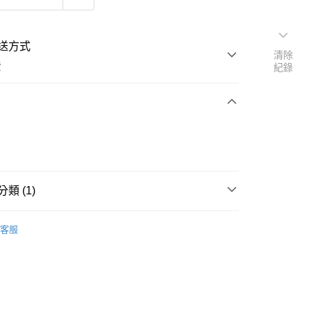
送方式
清除
費
紀錄
次付款
類 (1)
客服