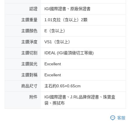
認證
IGI國際證書、原廠保證書
主鑽重量
1.01克拉（含以上）2顆
主鑽顏色
E（含以上）
主鑽淨度
VS1（含以上）
主鑽切割
IDEAL (IGI最頂級切工等級)
主鑽拋光
Excellent
主鑽對稱
Excellent
商品尺寸
主石約0.65×0.65cm
附件
IGI國際證書、J.RL品牌保證書、珠寶盒
袋、擦拭布
客服