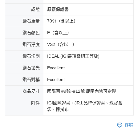
認證
原廠保證書
鑽石重量
70分（含以上）
鑽石顏色
E（含以上）
鑽石淨度
VS2（含以上）
鑽石切割
IDEAL (IGI最頂級切工等級)
鑽石拋光
Excellent
鑽石對稱
Excellent
商品尺寸
國際圍 #9號~#12號 範圍內皆可定製
附件
IGI國際證書、JR.L品牌保證書、珠寶盒
袋、擦拭布
客服