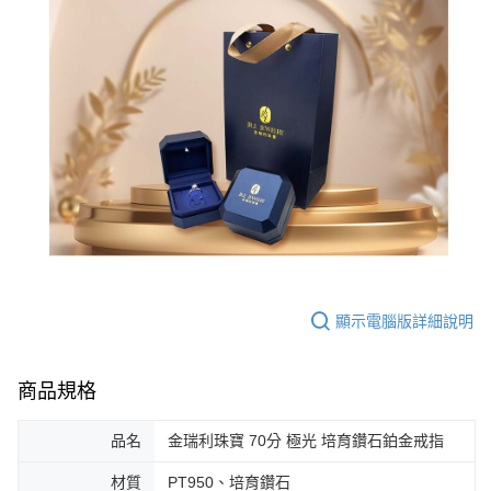
顯示電腦版詳細說明
商品規格
品名
金瑞利珠寶 70分 極光 培育鑽石鉑金戒指
材質
PT950、培育鑽石