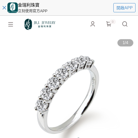
金瑞利珠寶
開啟APP
立刻使用官方APP
0
1
/
4