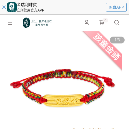
金瑞利珠寶
開啟APP
立刻使用官方APP
0
1
/
3