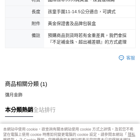
長度
孩童手圍11-14.5公分適合，可調式
附件
黃金保證書及品牌包裝盒
備註
預購商品到貨時若有金重差異，我們會採
『不足補金珠、超出補差額』的方式處理
客服
商品相關分類 (1)
彌月金飾
本分類熱銷
全站排行
本網站中使用 cookie，欲查詢有關本網站使用 cookie 方式之詳情，及若您不希
熱門標籤
望在電腦上使用 cookie 時應如何變更電腦的 cookie 設定，請參閱本網站「
隱私