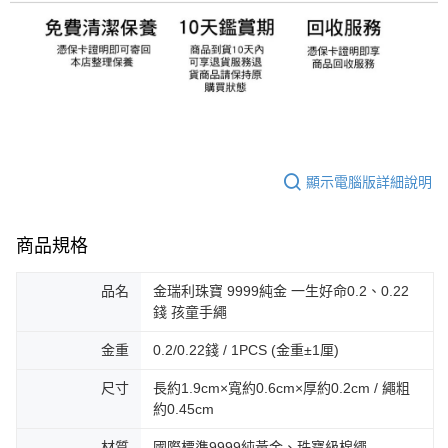
顯示電腦版詳細說明
商品規格
品名
金瑞利珠寶 9999純金 一生好命0.2、0.22
錢 孩童手繩
金重
0.2/0.22錢 / 1PCS (金重±1厘)
尺寸
長約1.9cm×寬約0.6cm×厚約0.2cm / 繩粗
約0.45cm
材質
國際標準9999純黃金、珠寶級棉繩