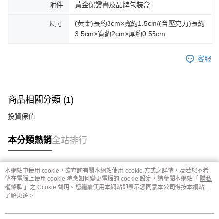
附件
黃金保證書及品牌包裝盒
尺寸
(黃金)長約3cm×寬約1.5cm/(含壓克力)長約
3.5cm×寬約2cm×厚約0.55cm
客服
商品相關分類 (1)
投資保值
本分類熱銷
全站排行
本網站中使用 cookie，欲查詢有關本網站使用 cookie 方式之詳情，及若您不希
熱門標籤
望在電腦上使用 cookie 時應如何變更電腦的 cookie 設定，請參閱本網站「
隱私
權條款
」之 Cookie 聲明。您繼續使用本網站即表示您同意本公司得按本網站使
用條款之 Cookie 聲明使用 cookie。
了解更多 >