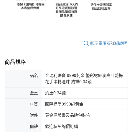
顯示電腦版詳細說明
商品規格
品名
金瑞利珠寶 9999純金 鎏彩螺鈿凌寒吐艷梅
花手串轉運珠 約重0.34錢
金重
約重0.34錢
材質
國際標準9999純黃金
附件
黃金保證書及品牌包裝盒
備註
歡迎私訊詢價訂購