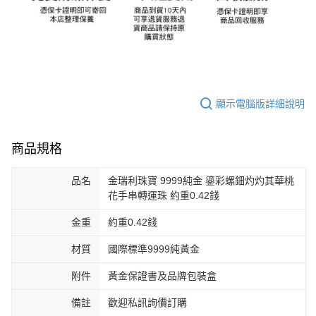
顯示電腦版詳細說明
商品規格
品名
金瑞利珠寶 9999純金 鎏彩螺鈿灼灼其華桃
花手串轉運珠 約重0.42錢
金重
約重0.42錢
材質
國際標準9999純黃金
附件
黃金保證書及品牌包裝盒
備註
歡迎私訊詢價訂購