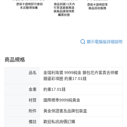
顯示電腦版詳細說明
商品規格
品名
金瑞利珠寶 9999純金 鎖包花卉富貴吉祥螺
鈿鎏彩項圈 約重17.01錢
金重
約重17.01錢
材質
國際標準9999純黃金
附件
黃金保證書及品牌包裝盒
備註
歡迎私訊詢價訂購