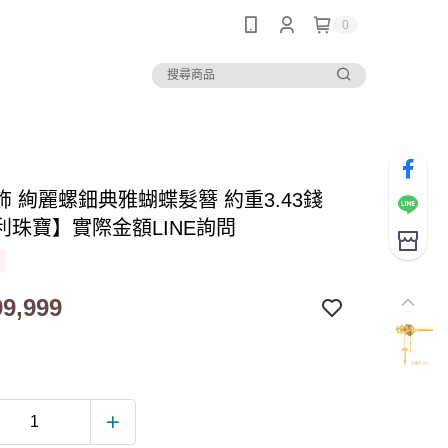
0
飾 絢麗螺鈿典雅蝴蝶髮簪 約重3.43錢
利珠寶】實際金額LINE詢問
9,999