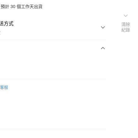
預計 30 個工作天出貨
送方式
清除
紀錄
費
次付款
客服