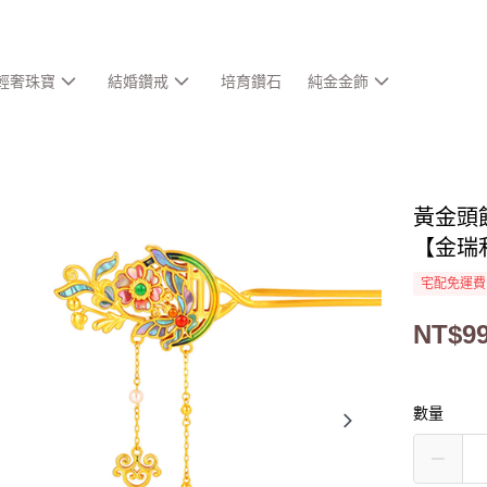
輕奢珠寶
結婚鑽戒
培育鑽石
純金金飾
黃金頭
【金瑞
宅配免運費
NT$99
數量