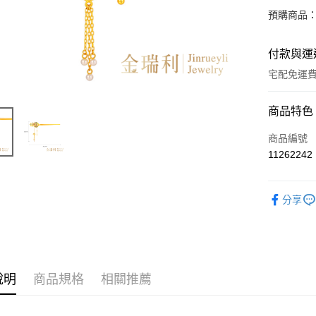
預購商品：
付款與運
宅配免運
付款方式
商品特色
信用卡一
商品編號
11262242
LINE Pay
Apple Pay
分享
街口支付
ATM付款
說明
商品規格
相關推薦
運送方式
本島